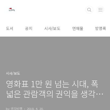
본문 바로가기
도서
공지
시사/보도
연재물
방명록
시사/보도
영화표 1만 원 넘는 시대, 폭
넓은 관람객의 권익을 생각한
다
by 생각비행
2018. 4. 20.