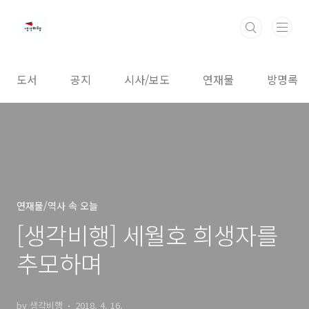
본문 바로가기
도서
공지
시사/보도
연재물
방명록
연재물/역사 속 오늘
[생각비행] 세월호 희생자를
추모하며
by 생각비행
2018. 4. 16.