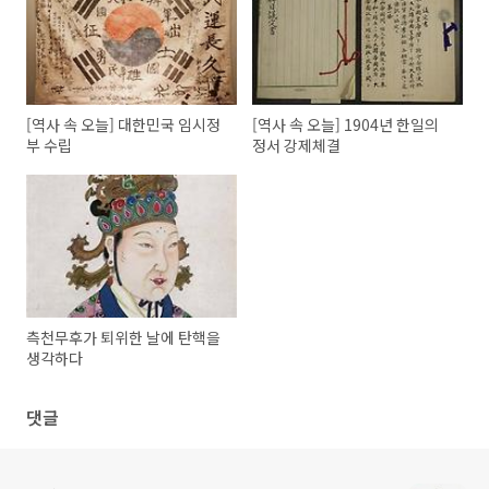
[역사 속 오늘] 대한민국 임시정
[역사 속 오늘] 1904년 한일의
부 수립
정서 강제체결
측천무후가 퇴위한 날에 탄핵을
생각하다
댓글