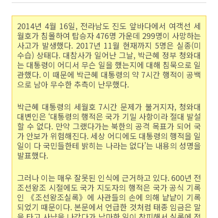
2014년 4월 16일, 전라남도 진도 앞바다에서 여객선 세
월호가 침몰하여 탑승자 476명 가운데 299명이 사망하는
사고가 발생했다. 2017년 11월 현재까지 5명은 실종(미
수습) 상태다. 대참사가 일어난 그날, 박근혜 정부 청와대
는 대통령이 어디서 무슨 일을 했는지에 대해 침묵으로 일
관했다. 이 때문에 박근혜 대통령의 약 7시간 행적이 공백
으로 남아 무수한 추측이 난무했다.
박근혜 대통령의 세월호 7시간 문제가 불거지자, 청와대
대변인은 ‘대통령의 행적은 국가 기밀 사항이라 절대 발설
할 수 없다. 만약 그랬다가는 북한의 공격 목표가 되어 국
가 안보가 위험해진다. 세상 어디에도 대통령의 행적을 일
일이 다 국민들한테 밝히는 나라는 없다’는 내용의 성명을
발표했다.
그러나 이는 매우 잘못된 인식에 근거하고 있다. 600년 전
조선왕조 시절에도 국가 지도자의 행적은 국가 공식 기록
인 《조선왕조실록》에 사관들의 손에 의해 낱낱이 기록
되었기 때문이다. 본문에서 언급한 것처럼 태종 임금은 말
을 타고 사냥을 나갔다가 낙마한 일이 창피해서 실록에 적