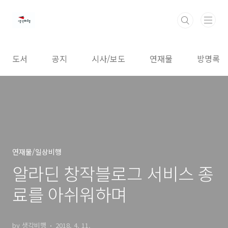
본문 바로가기
도서
공지
시사/보도
연재물
방명록
연재물/일상비행
알라딘 창작블로그 서비스 종
료를 아쉬워하며
by 생각비행
2018. 4. 11.