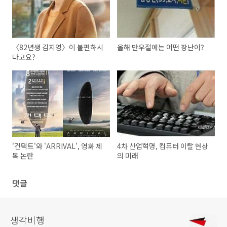
〈82년생 김지영〉이 불편하시
올해 만우절에는 어떤 장난이?
다고요?
'컨택트'와 'ARRIVAL', 영화 제
4차 산업혁명, 컴퓨터 이탈 현상
목 논란
의 미래
댓글
생각비행