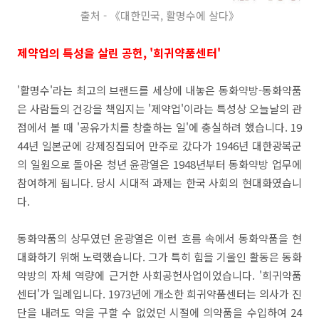
출처 -
《대한민국, 활명수에 살다
》
제약업의 특성을 살린 공헌, '희귀약품센터'
'활명수'라는 최고의 브랜드를 세상에 내놓은 동화약방-동화약품
은 사람들의 건강을 책임지는 '제약업'이라는 특성상 오늘날의 관
점에서 볼 때 '공유가치를 창출하는 일'에 충실하려 했습니다. 19
44년 일본군에 강제징집되어 만주로 갔다가 1946년 대한광복군
의 일원으로 돌아온 청년 윤광열은 1948년부터 동화약방 업무에
참여하게 됩니다. 당시 시대적 과제는 한국 사회의 현대화였습니
다.
동화약품의 상무였던 윤광열은 이런 흐름 속에서 동화약품을 현
대화하기 위해 노력했습니다. 그가 특히 힘을 기울인 활동은 동화
약방의 자체 역량에 근거한 사회공헌사업이었습니다. '희귀약품
센터'가 일례입니다. 1973년에 개소한 희귀약품센터는 의사가 진
단을 내려도 약을 구할 수 없었던 시절에 의약품을 수입하여 24