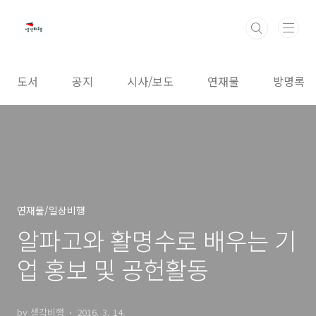
본문 바로가기
도서
공지
시사/보도
연재물
방명록
연재물/일상비행
알파고와 활명수로 배우는 기
업 홍보 및 공헌활동
by 생각비행
2016. 3. 14.