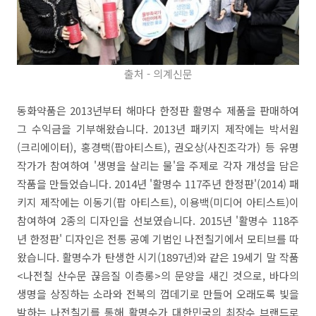
출처 - 의계신문
동화약품은 2013년부터 해마다 한정판 활명수 제품을 판매하여
그 수익금을 기부해왔습니다. 2013년 패키지 제작에는 박서원
(크리에이터), 홍경택(팝아티스트), 권오상(사진조각가) 등 유명
작가가 참여하여 '생명을 살리는 물'을 주제로 각자 개성을 담은
작품을 만들었습니다. 2014년 '활명수 117주년 한정판'(2014) 패
키지 제작에는 이동기(팝 아티스트), 이용백(미디어 아티스트)이
참여하여 2종의 디자인을 선보였습니다. 2015년 '활명수 118주
년 한정판' 디자인은 전통 공예 기법인 나전칠기에서 모티브를 따
왔습니다. 활명수가 탄생한 시기(1897년)와 같은 19세기 말 작품
<나전칠 산수문 끊음질 이층롱>의 문양을 새긴 것으로, 바다의
생명을 상징하는 소라와 전복의 껍데기로 만들어 오래도록 빛을
발하는 나전칠기를 통해 활명수가 대한민국의 최장수 브랜드로