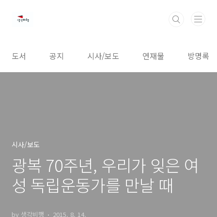
본문 바로가기
도서
공지
시사/보도
연재물
방명록
시사/보도
광복 70주년, 우리가 잊은 여
성 독립운동가를 만날 때
by 생각비행
2015. 8. 14.