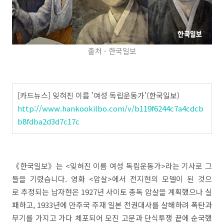
출처 - 한국일보
[카드뉴스] 잊혀진 이름 '여성 독립운동가'(한국일보)
http://www.hankookilbo.com/v/b119f6244c7a4cdcb
b8fdba2d3d7c17c
《한국일보》는 <잊혀진 이름 여성 독립운동가>라는 기사로 그
들을 기렸습니다. 영화 <암살>에서 전지현의 모델이 된 것으
로 추정되는 남자현은 1927년 사이토 총독 암살을 계획했으나 실
패하고, 1933년에 만주국 주재 일본 전권대사를 살해하려 폭탄과
무기를 가지고 가다 체포되어 모진 고문과 단식투쟁 끝에 순국했