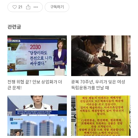
21
구독하기
관련글
전쟁 위협 끝? 안보 상업화가 더
광복 70주년, 우리가 잊은 여성
큰 문제!
독립운동가를 만날 때