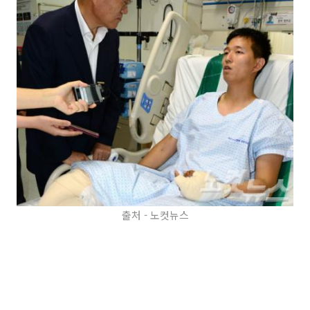
출처 - 노컷뉴스