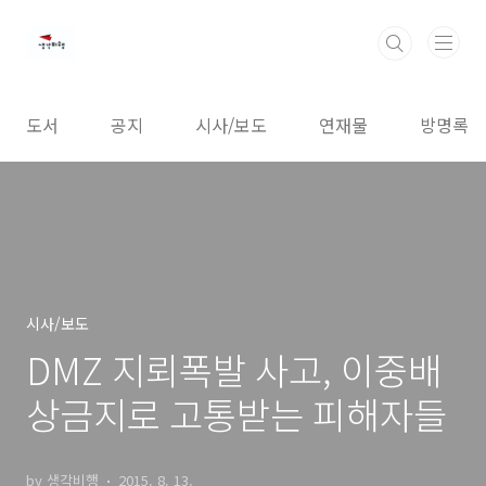
본문 바로가기
도서
공지
시사/보도
연재물
방명록
시사/보도
DMZ 지뢰폭발 사고, 이중배
상금지로 고통받는 피해자들
by 생각비행
2015. 8. 13.