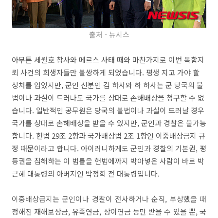
출처 - 뉴시스
아무튼 세월호 참사와 메르스 사태 때와 마찬가지로 이번 목함지
뢰 사건의 희생자들만 불쌍하게 되었습니다. 평생 지고 가야 할
상처를 입었지만, 군인 신분인 김 하사와 하 하사는 군 당국의 불
법이나 과실이 드러나도 국가를 상대로 손해배상을 청구할 수 없
습니다. 일반적인 공무원은 당국의 불법이나 과실이 드러날 경우
국가를 상대로 손해배상을 받을 수 있지만, 군인과 경찰은 불가능
합니다. 헌법 29조 2항과 국가배상법 2조 1항인 이중배상금지 규
정 때문이라고 합니다. 아이러니하게도 군인과 경찰의 기본권, 평
등권을 침해하는 이 법률을 헌법에까지 박아넣은 사람이 바로 박
근혜 대통령의 아버지인 박정희 전 대통령입니다.
이중배상금지는 군인이나 경찰이 전사하거나 순직, 부상했을 때
정해진 재해보상금, 유족연금, 상이연금 등만 받을 수 있을 뿐, 국