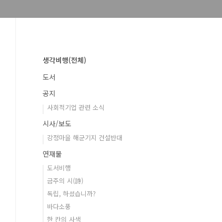
생각비행(전체)
도서
공지
사회적기업 관련 소식
시사/보도
강정마을 해군기지 건설반대
연재물
도서비행
금주의 시(詩)
독립, 하셨습니까?
바다소풍
한 칸의 사색