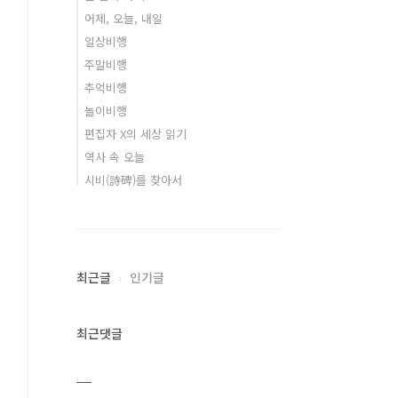
어제, 오늘, 내일
일상비행
주말비행
추억비행
놀이비행
편집자 X의 세상 읽기
역사 속 오늘
시비(詩碑)를 찾아서
최근글
인기글
최근댓글