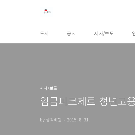
본문 바로가기
도서
공지
시사/보도
시사/보도
임금피크제로 청년고용
by 생각비행
2015. 8. 31.