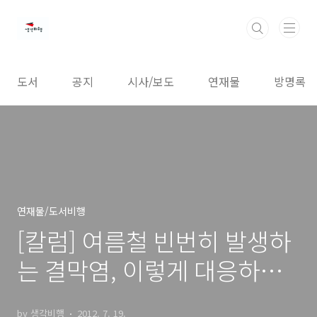
본문 바로가기
도서
공지
시사/보도
연재물
방명록
연재물/도서비행
[칼럼] 여름철 빈번히 발생하
는 결막염, 이렇게 대응하세
요
by 생각비행
2012. 7. 19.