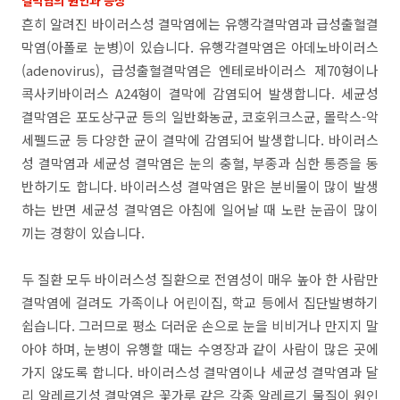
결막염의 원인과 증상
흔히 알려진 바이러스성 결막염에는 유행각결막염과 급성출혈결
막염(아폴로 눈병)이 있습니다. 유행각결막염은 아데노바이러스
(adenovirus), 급성출혈결막염은 엔테로바이러스 제70형이나
콕사키바이러스 A24형이 결막에 감염되어 발생합니다. 세균성
결막염은 포도상구균 등의 일반화농균, 코호위크스균, 몰락스-악
세펠드균 등 다양한 균이 결막에 감염되어 발생합니다. 바이러스
성 결막염과 세균성 결막염은 눈의 충혈, 부종과 심한 통증을 동
반하기도 합니다. 바이러스성 결막염은 맑은 분비물이 많이 발생
하는 반면 세균성 결막염은 아침에 일어날 때 노란 눈곱이 많이
끼는 경향이 있습니다.
두 질환 모두 바이러스성 질환으로 전염성이 매우 높아 한 사람만
결막염에 걸려도 가족이나 어린이집, 학교 등에서 집단발병하기
쉽습니다. 그러므로 평소 더러운 손으로 눈을 비비거나 만지지 말
아야 하며, 눈병이 유행할 때는 수영장과 같이 사람이 많은 곳에
가지 않도록 합니다. 바이러스성 결막염이나 세균성 결막염과 달
리 알레르기성 결막염은 꽃가루 같은 각종 알레르기 물질이 원인