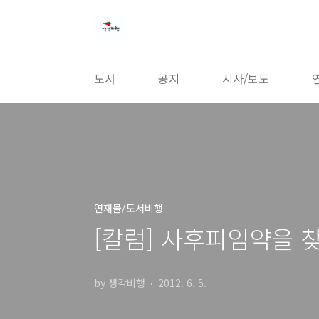
본문 바로가기
도서
공지
시사/보도
연재물/도서비행
[칼럼] 사후피임약을 
by 생각비행
2012. 6. 5.