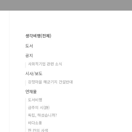
생각비행(전체)
도서
공지
사회적기업 관련 소식
시사/보도
강정마을 해군기지 건설반대
연재물
도서비행
금주의 시(詩)
독립, 하셨습니까?
바다소풍
한 칸의 사색