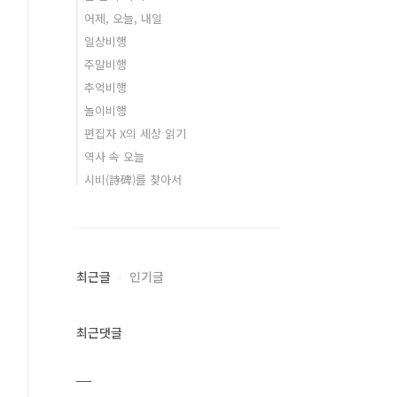
어제, 오늘, 내일
일상비행
주말비행
추억비행
놀이비행
편집자 X의 세상 읽기
역사 속 오늘
시비(詩碑)를 찾아서
최근글
인기글
최근댓글