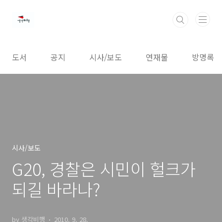
본문 바로가기
도서
공지
시사/보도
연재물
방명록
시사/보도
G20, 경찰은 시민이 헐크가
되길 바라나?
by 생각비행
2010. 9. 28.