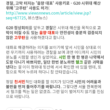
경찰, 고막 터지는 '음향 대포' 사용키로 - G20 시위대 해산
위해 '고무탄' 사용도 허가
(
http://www.viewsnnews.com/article/view.jsp?
seq=67725
, 뷰스앤뉴스)
G20 정상회의
를 앞두고
경찰
은 시위대 해산을 목적으로
고
막이 터질 수도 있는
음향 대포
와
안전성이 충분히 검증되지
않은
고무탄
을 사용하겠다고 합니다.
대화로 해결하려는 의지를 보이기에 앞서 시민을 상대로 이
런 무기까지 사용하려는 경찰을 보며 과연 어디까지 시민의
분노를 시험할 셈인가 싶었어요.
시민
한 명 한 명은 나약해서
도망 다니기 바쁘지만, 일단 한번 분노하면
헐크
같은 괴력을
낸다
는 걸 이미 청와대 뒷산에 서서 확인한 바 있을 텐데, 또
힘으로 찍어 누르려 하다니 참 안타깝습니다.
정말
친서민
적인 대화를 할 의지가 있다면
시민의 어려움과
불만을 먼저 들어주기를 바랍니다.
그렇다면 서울 한복판에
서 헐크를 찍는 일은 없겠죠. 그런 일이 벌어지지 않기를 진심
으로 바랍니다.