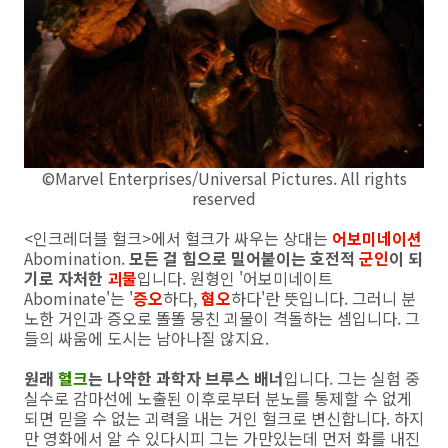
©Marvel Enterprises/Universal Pictures. All rights
reserved
<인크레더블 헐크>에서 헐크가 싸우는 상대는
어보미네이션
Abomination.
모든 걸 힘으로 밀어붙이는 호전적
군인
이 되
기로 자처한
괴물
입니다. 원형인 '어보미네이트
Abominate'는 '
증오
하다,
혐오
하다'란 뜻입니다. 그러니 분
노한 거인과 증오로 똘똘 뭉친 괴물이 격돌하는 셈입니다. 그
들의 싸움에 도시는 남아나질 않지요.
원래
헐크
는 나약한 과학자 브루스 배너
입니다. 그는 실험 중
실수로 감마선에 노출된 이후로부터 분노를 통제할 수 없게
되면 믿을 수 없는 괴력을 내는 거인 헐크로 변신합니다. 하지
만 영화에서 알 수 있다시피 그는 가만있는데 먼저 화를 내진