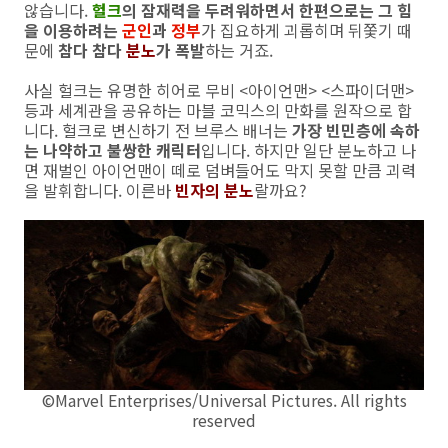
않습니다.
헐크
의 잠재력을 두려워하면서 한편으로는 그 힘
을 이용하려는
군인
과
정부
가 집요하게 괴롭히며 뒤쫓기 때
문에
참다 참다
분노
가 폭발
하는 거죠.
사실 헐크는 유명한 히어로 무비 <아이언맨> <스파이더맨>
등과 세계관을 공유하는 마블 코믹스의 만화를 원작으로 합
니다. 헐크로 변신하기 전 브루스 배너는
가장 빈민층에 속하
는 나약하고 불쌍한 캐릭터
입니다. 하지만 일단 분노하고 나
면 재벌인 아이언맨이 떼로 덤벼들어도 막지 못할 만큼 괴력
을 발휘합니다. 이른바
빈자의 분노
랄까요?
©Marvel Enterprises/Universal Pictures. All rights
reserved