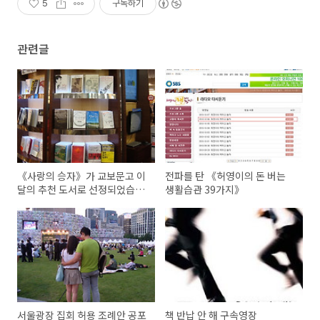
5
구독하기
관련글
《사랑의 승자》가 교보문고 이
전파를 탄 《허영이의 돈 버는
달의 추천 도서로 선정되었습니
생활습관 39가지》
다.
서울광장 집회 허용 조례안 공포
책 반납 안 해 구속영장