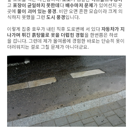
고
포장이 균일하지 못한데
다
배수마저 문제
가 있어선지 곳
곳에
물이 괴어 있는 풍경
. 비만 오면 흔한 모습이라 크게 의
식하지 못했을 그런
도시 풍경
입니다.
이렇게 집중 호우가 내린 직후 도로변에 서 있다
자동차가 지
나가며 튀긴 흙탕물로 옷을 더럽힌 경험
을 한번쯤은 하셨
을 겁니다. 그런데 제가 올여름에 경험한 바로는 단순히 옷이
더러워지는 걸로 그칠 문제가 아니더군요.