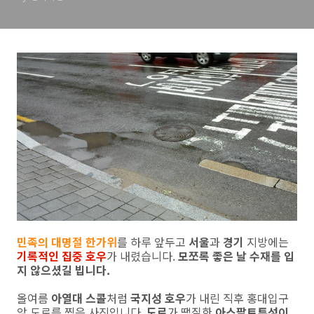
민족의 대명절 한가위
를 하루 앞두고
서울
과
경기
지방에는
기록적인 집중 호우
가 내렸습니다.
모쪼록 좋은 날 수재를 입
지 않으셨길 빕니다.
올여름
아열대 스콜
처럼
국지성 호우
가 내린 직후 홍대입구
앞 도로를 찍은 사진입니다.
도로
가 땜질한
아스팔트투성이