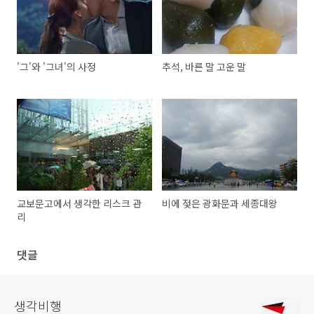
'그'와 '그녀'의 사정
추석, 바른 말 고운 말
교보문고에서 생각한 리스크 관
비에 젖은 광화문과 세종대왕
리
댓글
생각비행