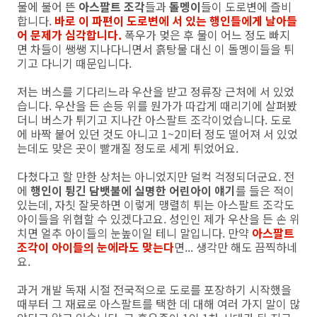
물에 불어 뜬
아스팔트 조각
들과
돌멩이
들이 도로변에 즐비
합니다.
바로 이 파편이 도로변에 서 있는 행인들에게 날아들
어 문제가 심각합니다.
폭우가 멎은 후 물이 어느 정도 빠지
면 차들이 쌩쌩 지나다니면서 흙탕물 대신 이 돌멩이들을 튀
기고 다니기 때문입니다.
저는 버스를 기다리느라 우산을 받고 정류장 근처에 서 있었
습니다. 우산을 든 손등 위를 뭔가가 따갑게 때리기에 살펴봤
더니 버스가 튀기고 지나간 아스팔트 조각이었습니다. 도로
에 바짝 붙어 있던 것도 아니고 1~2미터 정도 떨어져 서 있었
는데도 맞은 곳이 빨개질 정도로 세게 튀었어요.
다쳤다고 할 만한 상처는 아니었지만 덜컥 걱정되더군요. 전
에
행인이 튕긴 담뱃불에 실명한 어린아이 얘기
를 들은 적이
있는데, 자칫 잘못하면 이렇게 맹렬히 튀는 아스팔트 조각도
아이들을 위협할 수 있겠다고요. 성인인 제가 우산을 든 손 위
치면 얼추 아이들의 눈높이일 테니 말입니다. 만약
아스팔트
조각이 아이들의 눈에라도 맞는다
면... 생각만 해도 끔찍하네
요.
과거 개발 독재 시절 전국적으로 도로를 포장하기 시작했을
때부터 그 재료로 아스팔트를 택한 데 대해 여러 가지 말이 많