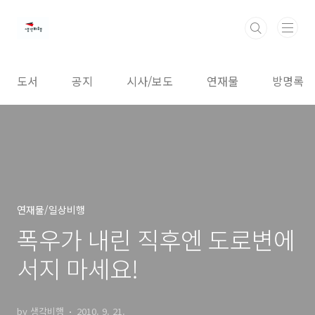
본문 바로가기
도서
공지
시사/보도
연재물
방명록
연재물/일상비행
폭우가 내린 직후엔 도로변에
서지 마세요!
by 생각비행
2010. 9. 21.