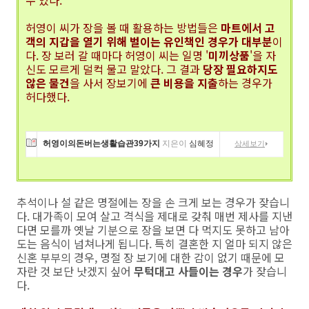
수 있다.
허영이 씨가 장을 볼 때 활용하는 방법들은
마트에서 고
객의 지갑을 열기 위해 벌이는 유인책인 경우가 대부분
이
다. 장 보러 갈 때마다 허영이 씨는 일명 '
미끼상품
'을 자
신도 모르게 덜컥 물고 말았다. 그 결과
당장 필요하지도
않은 물건
을 사서 장보기에
큰 비용을 지출
하는 경우가
허다했다.
허영이의돈버는생활습관39가지
지은이
심혜정
상세보기
추석이나 설 같은 명절에는 장을 손 크게 보는 경우가 잦습니
다. 대가족이 모여 살고 격식을 제대로 갖춰 매번 제사를 지낸
다면 모를까 옛날 기분으로 장을 보면 다 먹지도 못하고 남아
도는 음식이 넘쳐나게 됩니다. 특히 결혼한 지 얼마 되지 않은
신혼 부부의 경우, 명절 장 보기에 대한 감이 없기 때문에 모
자란 것 보단 낫겠지 싶어
무턱대고 사들이는 경우
가 잦습니
다.