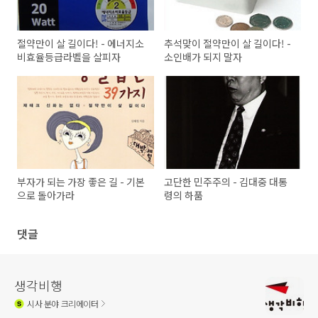
절약만이 살 길이다! - 에너지소
추석맞이 절약만이 살 길이다! -
비효율등급라벨을 살피자
소인배가 되지 말자
부자가 되는 가장 좋은 길 - 기본
고단한 민주주의 - 김대중 대통
으로 돌아가라
령의 하품
댓글
생각비행
시사
분야 크리에이터