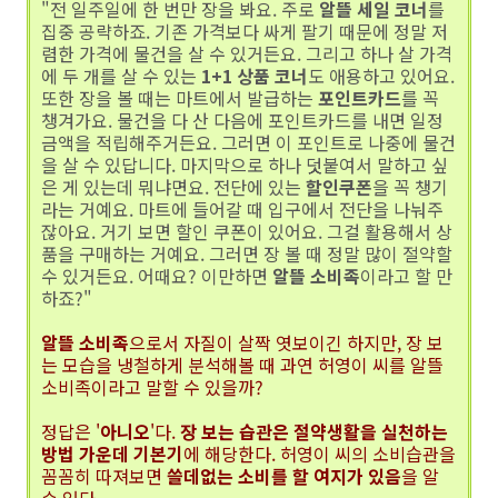
"전 일주일에 한 번만 장을 봐요. 주로
알뜰 세일 코너
를
집중 공략하죠. 기존 가격보다 싸게 팔기 때문에 정말 저
렴한 가격에 물건을 살 수 있거든요. 그리고 하나 살 가격
에 두 개를 살 수 있는
1+1 상품 코너
도 애용하고 있어요.
또한 장을 볼 때는 마트에서 발급하는
포인트카드
를 꼭
챙겨가요. 물건을 다 산 다음에 포인트카드를 내면 일정
금액을 적립해주거든요. 그러면 이 포인트로 나중에 물건
을 살 수 있답니다. 마지막으로 하나 덧붙여서 말하고 싶
은 게 있는데 뭐냐면요. 전단에 있는
할인쿠폰
을 꼭 챙기
라는 거예요. 마트에 들어갈 때 입구에서 전단을 나눠주
잖아요. 거기 보면 할인 쿠폰이 있어요. 그걸 활용해서 상
품을 구매하는 거예요. 그러면 장 볼 때 정말 많이 절약할
수 있거든요. 어때요? 이만하면
알뜰 소비족
이라고 할 만
하죠?"
알뜰 소비족
으로서 자질이 살짝 엿보이긴 하지만, 장 보
는 모습을 냉철하게 분석해볼 때 과연 허영이 씨를 알뜰
소비족이라고 말할 수 있을까?
정답은 '
아니오
'다.
장 보는 습관은 절약생활을 실천하는
방법 가운데 기본기
에 해당한다. 허영이 씨의 소비습관을
꼼꼼히 따져보면
쓸데없는 소비를 할 여지가 있음
을 알