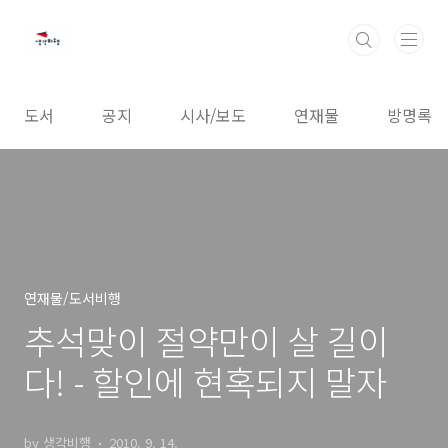
본문 바로가기
도서
공지
시사/보도
연재물
방명록
연재물/도서비행
추석맞이 절약만이 살 길이
다! - 할인에 현혹되지 말자
by 생각비행
2010. 9. 14.