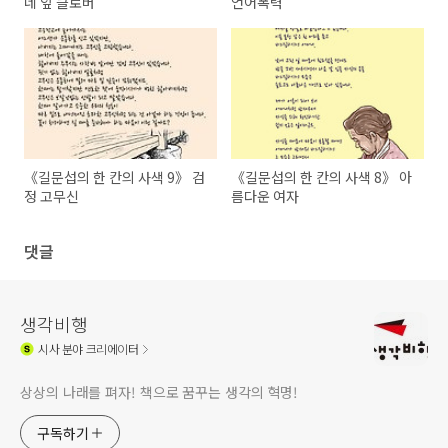
네 잎 클로버
언어폭력
《길문섭의 한 칸의 사색 9》 검
《길문섭의 한 칸의 사색 8》 아
정 고무신
름다운 여자
댓글
생각비행
시사
분야 크리에이터
상상의 나래를 펴자! 책으로 꿈꾸는 생각의 혁명!
구독하기