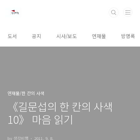
본문 바로가기
도서
공지
시사/보도
연재물
방명록
연재물/한 칸의 사색
《길문섭의 한 칸의 사색
10》 마음 읽기
by 생각비행
2011. 9. 8.