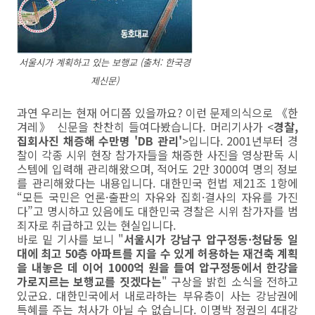
서울시가 계획하고 있는 보행교 (출처: 한국경
제신문)
과연 우리는 현재 어디쯤 있을까요? 이런 문제의식으로 《한
겨레》 신문을 찬찬히 들여다봤습니다. 머리기사가 <
경찰,
집회사진 채증해 수만명 'DB 관리'
>입니다. 2001년부터 경
찰이 각종 시위 현장 참가자들을 채증한 사진을 영상판독 시
스템에 입력해 관리해왔으며, 적어도 2만 3000여 명의 정보
를 관리해왔다는 내용입니다. 대한민국 헌법 제21조 1항에
“모든 국민은 언론·출판의 자유와 집회·결사의 자유를 가진
다”고 명시하고 있음에도 대한민국 경찰은 시위 참가자를 범
죄자로 취급하고 있는 현실입니다.
바로 밑 기사를 보니 "
서울시가 강남구 압구정동·청담동 일
대에 최고 50층 아파트를 지을 수 있게 허용하는 재건축 계획
을 내놓은 데 이어 1000억 원을 들여 압구정동에서 한강을
가로지르는 보행교를 짓겠다는
" 구상을 밝힌 소식을 전하고
있군요. 대한민국에서 내로라하는 부유층이 사는 강남권에
특혜를 주는 처사가 아닐 수 없습니다. 이명박 정권의 4대강