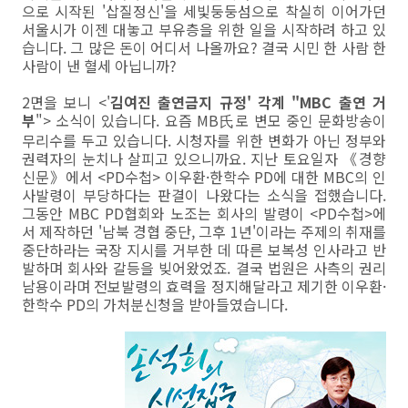
으로 시작된 '삽질정신'을 세빛둥둥섬으로 착실히 이어가던
서울시가 이젠 대놓고 부유층을 위한 일을 시작하려 하고 있
습니다. 그 많은 돈이 어디서 나올까요? 결국 시민 한 사람 한
사람이 낸 혈세 아닙니까?
2면을 보니 <'
김여진 출연금지 규정' 각계 "MBC 출연 거
부
"> 소식이 있습니다. 요즘 MB
로 변모 중인 문화방송이
氏
무리수를 두고 있습니다. 시청자를 위한 변화가 아닌 정부와
권력자의 눈치나 살피고 있으니까요. 지난 토요일자 《경향
신문》에서 <PD수첩> 이우환·한학수 PD에 대한 MBC의 인
사발령이 부당하다는 판결이 나왔다는 소식을 접했습니다.
그동안 MBC PD협회와 노조는 회사의 발령이 <PD수첩>에
서 제작하던 '남북 경협 중단, 그후 1년'이라는 주제의 취재를
중단하라는 국장 지시를 거부한 데 따른 보복성 인사라고 반
발하며 회사와 갈등을 빚어왔었죠. 결국 법원은 사측의 권리
남용이라며 전보발령의 효력을 정지해달라고 제기한 이우환·
한학수 PD의 가처분신청을 받아들였습니다.