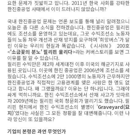
요한 문제가 짓밟히고 맙니다. 2011년 한국 사회를 강타한
한진중공업 사태에서 이미 드러나지 않았습니까?
국내 한진중공업 문제는 언론 보도를 통해 널리 알려졌으니
오늘은 좀 다른 소식을 전하겠습니다. 한진중공업은 필리핀
에도 조선소를 운영하고 있는데요, 그곳 수빅조선소 노동자
들의 노동 처우 개선과 산재 방지를 요구하며 '희망버스'가 달
린 이유는 우리의 현실과 똑같습니다. 《시사IN》 200호
<
'소금꽃의 분노' 필리핀 울리다
>라는 커버스토리를 보면 그
이유를 잘 알 수 있습니다.
필리핀 수빅만은 제2차 세계대전 이후 미국의 해군기지로 사
용된 곳입니다. 이곳에 한진 중공업은 2006년에 조선소를 세
웠습니다. 수빅조선소에 2만 1000명의 노동자가 근무하지만
한진중공업과 직접적인 고용관계를 맺은 사람은 한 명도 없
다고 합니다. 왜 그랬을까요? 이유는 단 하나입니다. 그래야
싸게 먹히니까요. 한진 수빅조선소에서 산재 사고가 잇따르
자 2009년에는 필리핀 국회 청문회가 열리기도 했습니다. 필
리핀 현지에서 한진 수빅조선소의 별명이 '
Graveyard(묘
지)
'였다는 사실은 그 모든 정황을 잘 대변해줍니다. 이런 나
라 망신이 또 있을까요?
기업의 본령은 과연 무엇인가