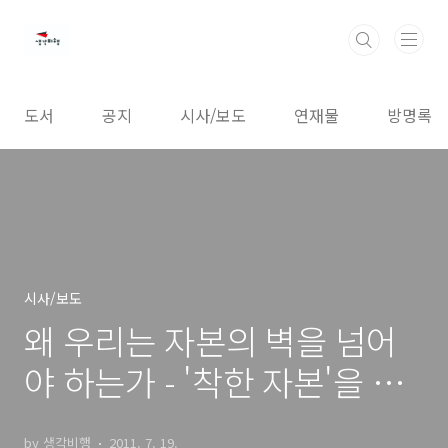
본문 바로가기
도서
공지
시사/보도
연재물
방명록
시사/보도
왜 우리는 자본의 벽을 넘어
야 하는가 - '착한 자본'을 만
들기 위한 노력이 필요하다
by 생각비행
2011. 7. 19.