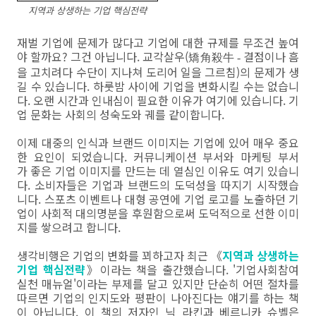
지역과 상생하는 기업 핵심전략
재벌 기업에 문제가 많다고 기업에 대한 규제를 무조건 높여
야 할까요? 그건 아닙니다. 교각살우(
결점이나 흠
矯角殺牛 -
을 고치려다 수단이 지나쳐 도리어 일을 그르침)의 문제가 생
길 수 있습니다. 하룻밤 사이에 기업을 변화시킬 수는 없습니
다. 오랜 시간과 인내심이 필요한 이유가 여기에 있습니다. 기
업 문화는 사회의 성숙도와 궤를 같이합니다.
이제 대중의 인식과 브랜드 이미지는 기업에 있어 매우 중요
한 요인이 되었습니다. 커뮤니케이션 부서와 마케팅 부서
가 좋은 기업 이미지를 만드는 데 열심인 이유도 여기 있습니
다. 소비자들은 기업과 브랜드의 도덕성을 따지기 시작했습
니다. 스포츠 이벤트나 대형 공연에 기업 로고를 노출하던 기
업이 사회적 대의명분을 후원함으로써 도덕적으로 선한 이미
지를 쌓으려고 합니다.
생각비행은 기업의 변화를 꾀하고자 최근 《
지역과 상생하는
기업 핵심전략
》이라는 책을 출간했습니다. '기업사회참여
실천 매뉴얼'이라는 부제를 달고 있지만 단순히 어떤 절차를
따르면 기업의 인지도와 평판이 나아진다는 얘기를 하는 책
이 아닙니다. 이 책의 저자인 닉 라킨과 베르니카 슈벨은