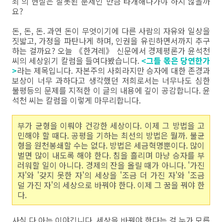
죄'의 현실은 잘못된 문제인 만큼 타개해나가야 하지 않을까
요?
돈, 돈, 돈. 과연 돈이 무엇이기에 다른 사람의 자유와 일상을
짓밟고, 가정을 파탄나게 하며, 인권을 유린하면서까지 추구
하는 걸까요? 오늘 《한겨레》 신문에서 경제평론가 윤석천
씨의 세상읽기 칼럼을 들여다봤습니다.
<그들 몫은 당연한가
>
라는 제목입니다. 자본주의 사회라지만 승자에 대한 존경과
보상이 너무 과하다고 생각했던 저희로서는 너무나도 심한
불평등의 문제를 지적한 이 글의 내용에 깊이 공감합니다. 윤
석천 씨는 칼럼을 이렇게 마무리합니다.
부가 균형을 이뤄야 건강한 세상이다. 이제 그 방법을 고
민해야 할 때다. 공평을 기하는 최선의 방법은 뭘까. 불균
형을 원천봉쇄할 수는 없다. 방법은 세금혁명뿐이다. 많이
벌면 많이 내도록 해야 한다. 침을 흘리며 마냥 승자를 부
러워할 일이 아니다. 경제의 잔을 올릴 때가 아니다. '가진
자'와 '갖지 못한 자'의 세상을 '조금 더 가진 자'와 '조금
덜 가진 자'의 세상으로 바꿔야 한다. 이제 그 꿈을 꿔야 한
다.
사실 다 아는 이야깁니다. 세상을 바꿔야 한다는 걸 누가 모릅