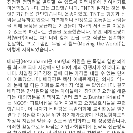
진정한 영향력을 발휘할 수 있도록 지역사회에 참여하기로
마음먹었습니다. 그는 고민했습니다. TNT가 잘하는 것은 무
엇인가? 답은 간단했습니다. 운송이었죠. TNT는 항공과 선
박을 보유하고 있으니 자연재해나 전쟁으로 고통받는 사람들
을 위해 물품을 공급하는 기관들이 자사의 서비스를 이용할
수 있도록 하겠다는 결론을 도출했습니다. 유엔 세계신량계
획(WFP)이라는 파트너와 함께 긴급 구호 식량을 신속하게
전달하는 프로그램인 '무딩 더 월드(Moving the World)'는
이렇게 시작되었습니다.
베타팜(Betapharm)은 350명의 직원을 둔 독일의 일반 의약
품 회사로 국내 시장에서만 60여 개의 경쟁사가 있었다고 합
니다. 치열한 가격경쟁 끝에 더는 가격을 내릴 수 없는 단계
에 이르렀습니다. 베타팜은 핵심 이해관계자인 의사와 약사
의 눈에 띌 다른 기회를 모색하지 않을 수 없었습니다. 결국
베타팜은 만성질환을 앓는 아이들에게 장기재가요양을 해준
다는 대의명분을 채택하고 '번터 크리스(Bunter Krieis)'라
는 NGO와 파트너십을 맺어 지원하고 요양보호사들을 훈련
했습니다. 더 나아가 베타팜은 독일의회에 로비활동을 벌인
결과 만성질환 아동을 위한 장기재가요양이 건강보험제도의
재정적 지원을 받을 수 있도록 입법화하는 데 성공했습니다.
이러한 활동으로 베타팜은 기업사회참여에 전략적 접근방식
을 창조해냈고, 이로써 경쟁사 사이에서 차별되는 회사가 될