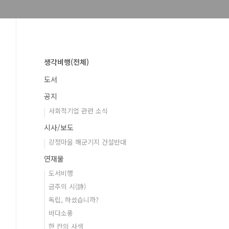
생각비행(전체)
도서
공지
사회적기업 관련 소식
시사/보도
강정마을 해군기지 건설반대
연재물
도서비행
금주의 시(詩)
독립, 하셨습니까?
바다소풍
한 칸의 사색