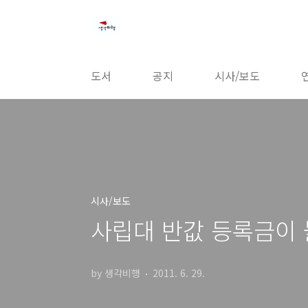
본문 바로가기
도서
공지
시사/보도
시사/보도
사립대 반값 등록금이
by 생각비행
2011. 6. 29.