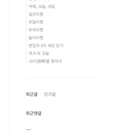
어제, 오늘, 내일
일상비행
주말비행
추억비행
놀이비행
편집자 X의 세상 읽기
역사 속 오늘
시비(詩碑)를 찾아서
최근글
인기글
최근댓글