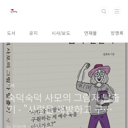
본문 바로가기
도서
공지
시사/보도
연재물
방명록
도서
숙덕숙덕 사모의 그림자 탈출
기 - "사람을 해방하고 구원하
는 게 예수 복음 아닌가요?"
by 생각비행
2024. 7. 30.