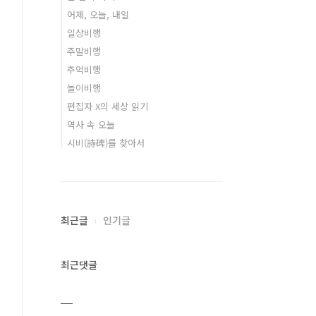
어제, 오늘, 내일
일상비행
주말비행
추억비행
놀이비행
편집자 X의 세상 읽기
역사 속 오늘
시비(詩碑)를 찾아서
최근글
인기글
최근댓글