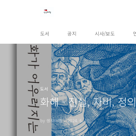
본문 바로가기
도서
공지
시사/보도
도서
화해 - 진실, 자비, 
by 생각비행
2024. 6. 10.