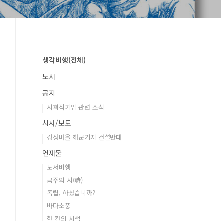
생각비행(전체)
도서
공지
사회적기업 관련 소식
시사/보도
강정마을 해군기지 건설반대
연재물
도서비행
금주의 시(詩)
독립, 하셨습니까?
바다소풍
한 칸의 사색