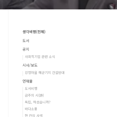
생각비행(전체)
도서
공지
사회적기업 관련 소식
시사/보도
강정마을 해군기지 건설반대
연재물
도서비행
금주의 시(詩)
독립, 하셨습니까?
바다소풍
한 칸의 사색