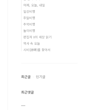
어제, 오늘, 내일
일상비행
주말비행
추억비행
놀이비행
편집자 X의 세상 읽기
역사 속 오늘
시비(詩碑)를 찾아서
최근글
인기글
최근댓글