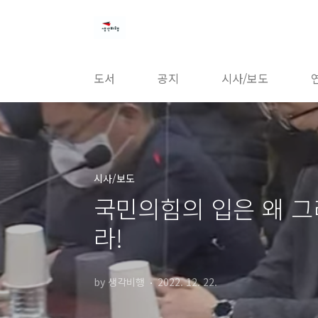
본문 바로가기
도서
공지
시사/보도
시사/보도
국민의힘의 입은 왜 그
라!
by 생각비행
2022. 12. 22.