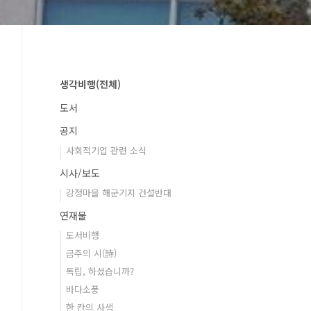
생각비행(전체)
도서
공지
사회적기업 관련 소식
시사/보도
강정마을 해군기지 건설반대
연재물
도서비행
금주의 시(詩)
독립, 하셨습니까?
바다소풍
한 칸의 사색