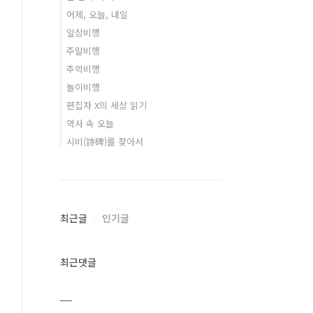
어제, 오늘, 내일
일상비행
주말비행
추억비행
놀이비행
편집자 X의 세상 읽기
역사 속 오늘
시비(詩碑)를 찾아서
최근글
인기글
최근댓글