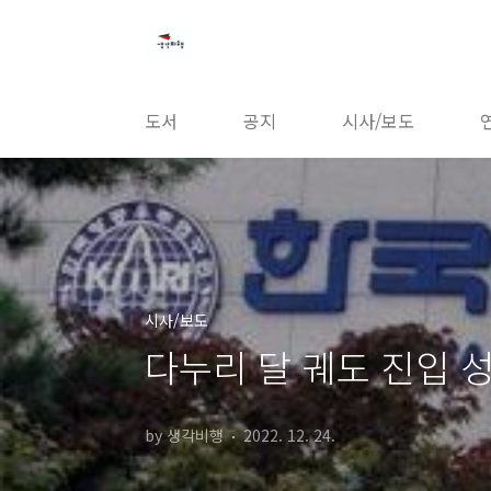
본문 바로가기
도서
공지
시사/보도
시사/보도
다누리 달 궤도 진입 
by 생각비행
2022. 12. 24.