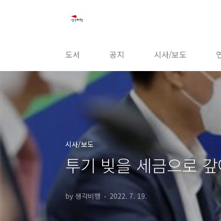
본문 바로가기
도서
공지
시사/보도
시사/보도
투기 빚을 세금으로 
by 생각비행
2022. 7. 19.