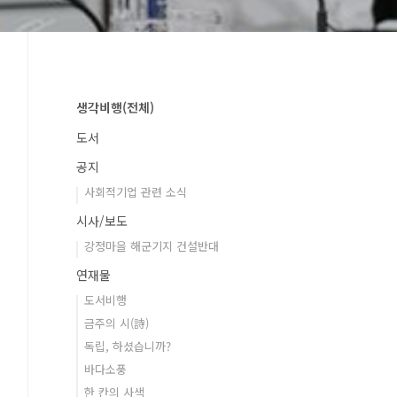
생각비행(전체)
도서
공지
사회적기업 관련 소식
시사/보도
강정마을 해군기지 건설반대
연재물
도서비행
금주의 시(詩)
독립, 하셨습니까?
바다소풍
한 칸의 사색