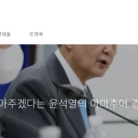
연재물
방명록
갚아주겠다는 윤석열의 아마추어 