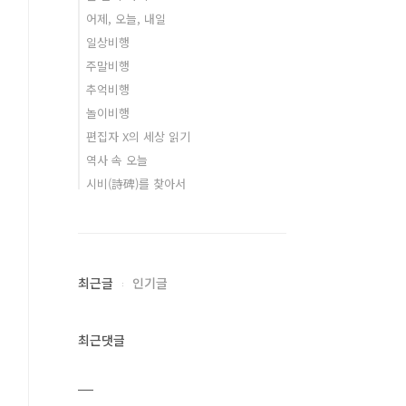
어제, 오늘, 내일
일상비행
주말비행
추억비행
놀이비행
편집자 X의 세상 읽기
역사 속 오늘
시비(詩碑)를 찾아서
최근글
인기글
최근댓글