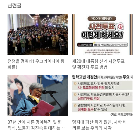
관련글
전쟁을 멈춰라! 우크라이나에 평
제20대 대통령 선거 사전투표
화를!
및 확진자 투표 방법
37년 만에 치른 명예복직 및 퇴
명지대 파산 위기 원인, 사학 비
직식, 노동자 김진숙을 대하는
리를 보는 우리의 시각
우리의 자세