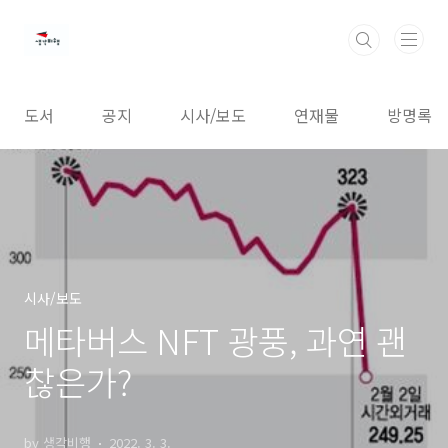
본문 바로가기
도서
공지
시사/보도
연재물
방명록
시사/보도
메타버스 NFT 광풍, 과연 괜
찮은가?
by 생각비행
2022. 3. 3.