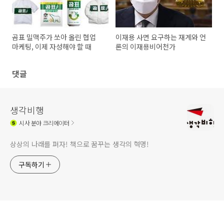
곰표 밀맥주가 쏘아 올린 협업
이재용 사면 요구하는 재계와 언
마케팅, 이제 자성해야 할 때
론의 이재용비어천가
댓글
생각비행
시사
분야 크리에이터
상상의 나래를 펴자! 책으로 꿈꾸는 생각의 혁명!
구독하기