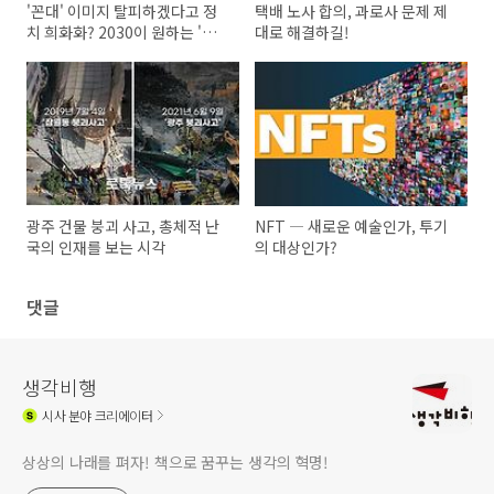
'꼰대' 이미지 탈피하겠다고 정
택배 노사 합의, 과로사 문제 제
치 희화화? 2030이 원하는 '후
대로 해결하길!
보'는?
광주 건물 붕괴 사고, 총체적 난
NFT ― 새로운 예술인가, 투기
국의 인재를 보는 시각
의 대상인가?
댓글
생각비행
시사
분야 크리에이터
상상의 나래를 펴자! 책으로 꿈꾸는 생각의 혁명!