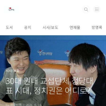
본문 바로가기
도서
공지
시사/보도
연재물
방명록
시사/보도
30대 원내 교섭단체 정당대
표 시대, 정치권은 어디로?
by 생각비행
2021. 6. 16.