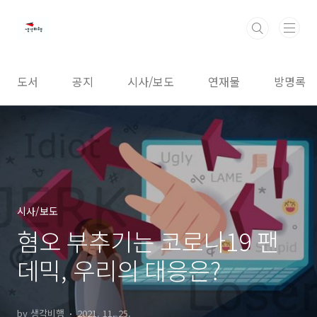
본문 바로가기
도서
공지
시사/보도
연재물
방명록
시사/보도
혐오 부추기는 코로나19 팬
데믹, 우리의 대응은?
by 생각비행
2021. 11. 25.