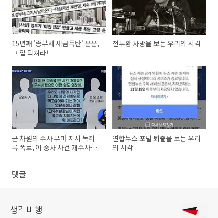
15년째 '종부세 세금폭탄' 운운,
전두환 사망을 보는 우리의 시각
그 입 닥쳐라!
군 차원의 수사 무마 지시 녹취
연합뉴스 포털 퇴출을 보는 우리
록 폭로, 이 중사 사건 재수사하
의 시각
라!
댓글
생각비행