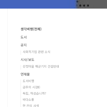
생각비행(전체)
도서
공지
사회적기업 관련 소식
시사/보도
강정마을 해군기지 건설반대
연재물
도서비행
금주의 시(詩)
독립, 하셨습니까?
바다소풍
한 칸의 사색