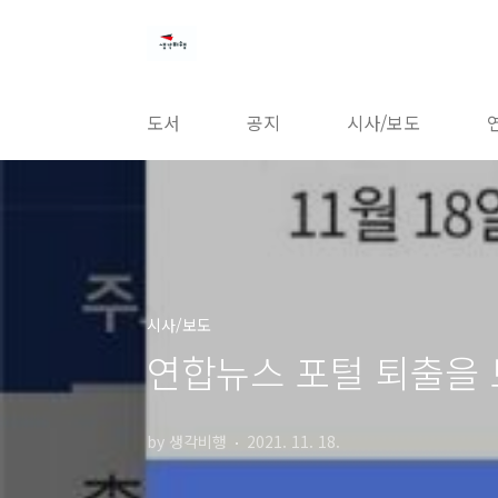
본문 바로가기
도서
공지
시사/보도
시사/보도
연합뉴스 포털 퇴출을 
by 생각비행
2021. 11. 18.