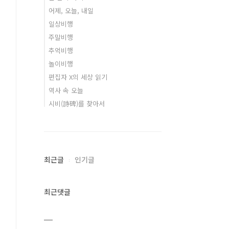
어제, 오늘, 내일
일상비행
주말비행
추억비행
놀이비행
편집자 X의 세상 읽기
역사 속 오늘
시비(詩碑)를 찾아서
최근글
인기글
최근댓글