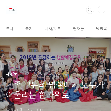
본문 바로가기
도서
공지
시사/보도
연재물
방명록
시사/보도
민족 고유의 명절에서 모두가
어울리는 한가위로
by 생각비행
2021. 9. 14.