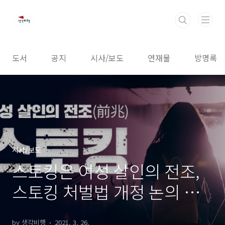
본문 바로가기
도서
공지
시사/보도
연재물
방명록
시사/보도
스토킹은 여성 살인의 전조,
스토킹 처벌법 개정 논의 시
작하라!
by 생각비행
2021. 3. 26.