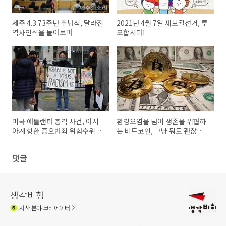
제주 4.3 73주년 추념식, 달라진
2021년 4월 7일 재보궐선거, 투
역사인식을 돌아보며
표합시다!
미국 애틀랜타 총격 사건, 아시
환경오염을 넘어 생존을 위협하
아계 항한 증오범죄 위험수위 넘
는 비트코인, 그냥 둬도 괜찮은
었다
가?
댓글
생각비행
시사
분야 크리에이터