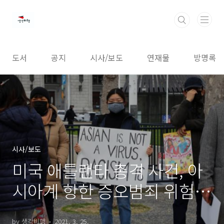
본문 바로가기
도서
공지
시사/보도
연재물
방명록
시사/보도
미국 애틀랜타 총격 사건, 아
시아계 항한 증오범죄 위험수
위 넘었다
by 생각비행
2021. 3. 25.