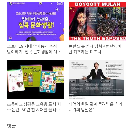
코로나19 시대 슬기롭게 추석
논란 많은 실사 영화 <뮬란>, 비
맞이하기, 집콕 문화생활이 대안
난 자초하는 디즈니
이다!
초등학교 성평등 교육용 도서 회
최악의 한일 관계 물려받은 스가
수 논란, 50년 전 시대를 물려주
내각의 앞날은?
려 하는가?
댓글