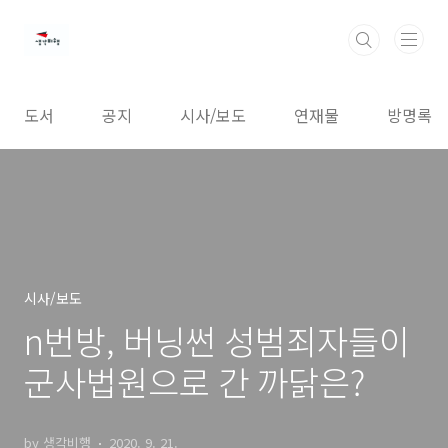
본문 바로가기
도서
공지
시사/보도
연재물
방명록
시사/보도
n번방, 버닝썬 성범죄자들이
군사법원으로 간 까닭은?
by 생각비행
2020. 9. 21.