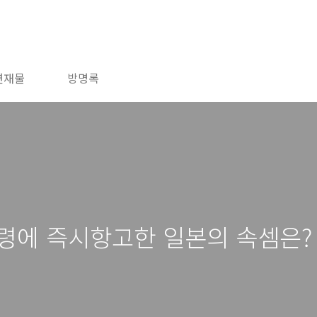
연재물
방명록
령에 즉시항고한 일본의 속셈은?