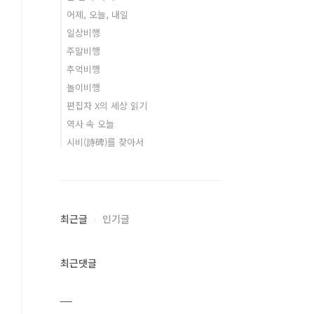
어제, 오늘, 내일
일상비행
주말비행
추억비행
놀이비행
편집자 X의 세상 읽기
역사 속 오늘
시비(詩碑)를 찾아서
최근글
인기글
최근댓글