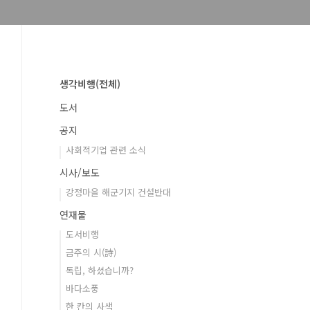
생각비행(전체)
도서
공지
사회적기업 관련 소식
시사/보도
강정마을 해군기지 건설반대
연재물
도서비행
금주의 시(詩)
독립, 하셨습니까?
바다소풍
한 칸의 사색