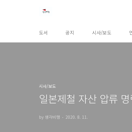
본문 바로가기
도서
공지
시사/보도
시사/보도
일본제철 자산 압류 명
by 생각비행
2020. 8. 11.