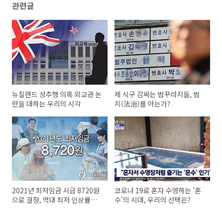
관련글
뉴질랜드 성추행 의혹 외교관 논
제 식구 감싸는 법꾸라지들, 법
란을 대하는 우리의 시각
치(法治)를 아는가?
2021년 최저임금 시급 8720원
코로나 19로 혼자 수영하는 '혼
으로 결정, 역대 최저 인상률의
수'의 시대, 우리의 선택은?
의미는?