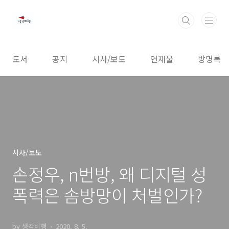
본문 바로가기
도서
공지
시사/보도
연재물
방명록
시사/보도
손정우, n번방, 왜 디지털 성
폭력은 솜방망이 처벌인가?
by 생각비행
2020. 8. 5.