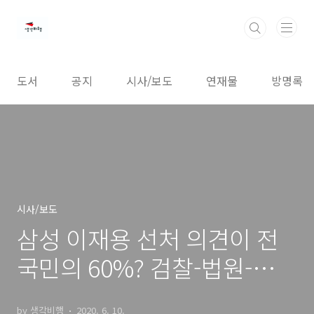
본문 바로가기
도서
공지
시사/보도
연재물
방명록
시사/보도
삼성 이재용 선처 의견이 전
국민의 60%? 검찰-법원-기레
기의 짝짜꿍
by 생각비행
2020. 6. 10.