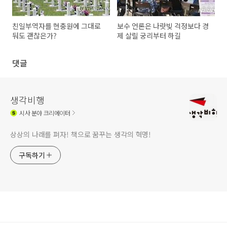
친일부역자를 현충원에 그대로
보수 언론은 나랏빚 걱정보다 경
둬도 괜찮은가?
제 살릴 궁리부터 하길
댓글
생각비행
시사
분야 크리에이터
상상의 나래를 펴자! 책으로 꿈꾸는 생각의 혁명!
구독하기