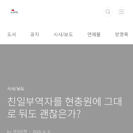
본문 바로가기
도서
공지
시사/보도
연재물
방명록
시사/보도
친일부역자를 현충원에 그대
로 둬도 괜찮은가?
by 생각비행
2020. 6. 9.