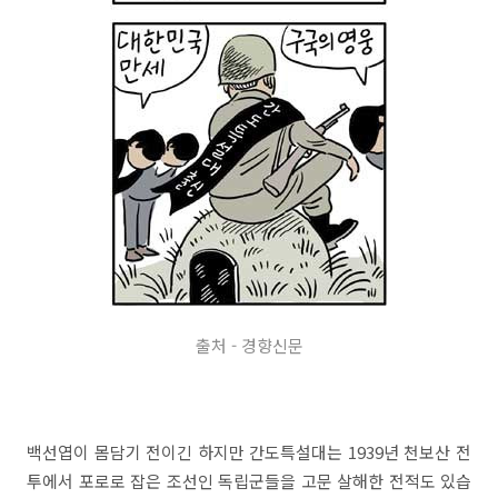
출처 - 경향신문
백선엽이 몸담기 전이긴 하지만 간도특설대는 1939년 천보산 전
투에서 포로로 잡은 조선인 독립군들을 고문 살해한 전적도 있습