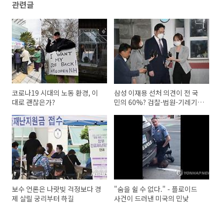
관련글
코로나19 시대의 노동 환경, 이
삼성 이재용 선처 의견이 전 국
대로 괜찮은가?
민의 60%? 검찰-법원-기레기의
짝짜꿍
보수 언론은 나랏빚 걱정보다 경
"숨을 쉴 수 없다." - 플로이드
제 살릴 궁리부터 하길
사건이 드러낸 미국의 민낯