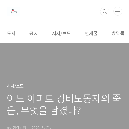
본문 바로가기
도서
공지
시사/보도
연재물
방명록
시사/보도
어느 아파트 경비노동자의 죽
음, 무엇을 남겼나?
by 생각비행
2020. 5. 21.