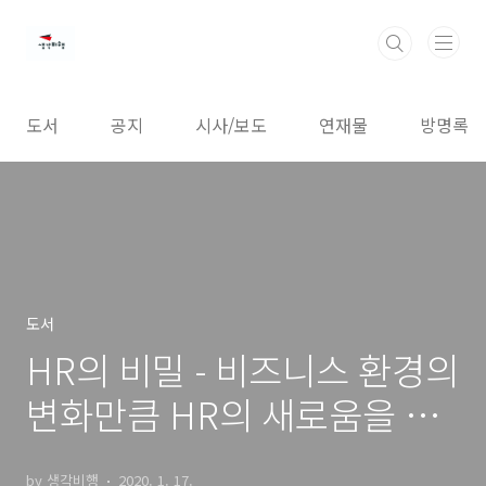
본문 바로가기
도서
공지
시사/보도
연재물
방명록
도서
HR의 비밀 - 비즈니스 환경의
변화만큼 HR의 새로움을 추
구하라!
by 생각비행
2020. 1. 17.