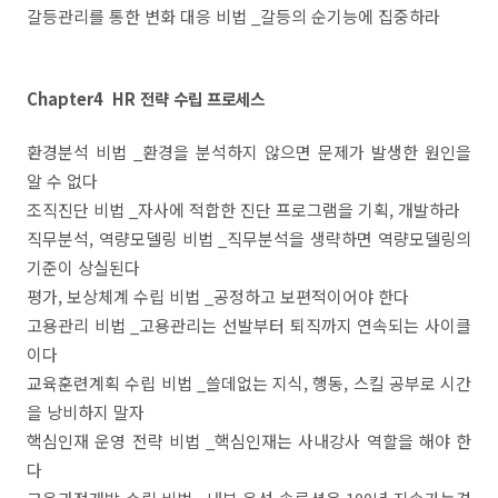
갈등관리를 통한 변화 대응 비법 _갈등의 순기능에 집중하라
Chapter4 HR 전략 수립 프로세스
환경분석 비법 _환경을 분석하지 않으면 문제가 발생한 원인을
알 수 없다
조직진단 비법 _자사에 적합한 진단 프로그램을 기획, 개발하라
직무분석, 역량모델링 비법 _직무분석을 생략하면 역량모델링의
기준이 상실된다
평가, 보상체계 수립 비법 _공정하고 보편적이어야 한다
고용관리 비법 _고용관리는 선발부터 퇴직까지 연속되는 사이클
이다
교육훈련계획 수립 비법 _쓸데없는 지식, 행동, 스킬 공부로 시간
을 낭비하지 말자
핵심인재 운영 전략 비법 _핵심인재는 사내강사 역할을 해야 한
다