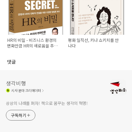
HR의 비밀 - 비즈니스 환경의
평화 일직선, 키나 쇼키치를 만
변화만큼 HR의 새로움을 추구
나다
하라!
댓글
생각비행
시사
분야 크리에이터
상상의 나래를 펴자! 책으로 꿈꾸는 생각의 혁명!
구독하기