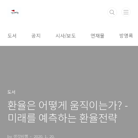
본문 바로가기
도서
공지
시사/보도
연재물
방명록
도서
환율은 어떻게 움직이는가? -
미래를 예측하는 환율전략
by 생각비행
2020. 1. 20.