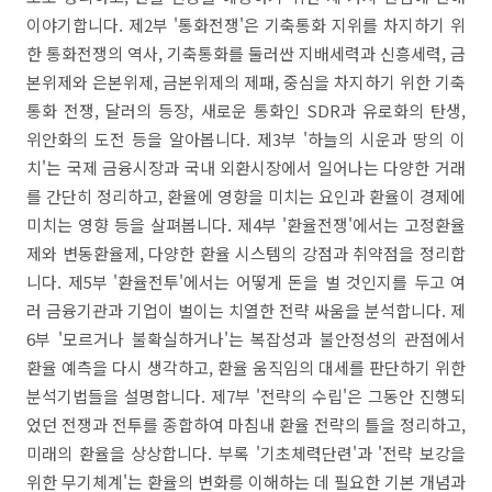
이야기합니다. 제2부 '통화전쟁'은 기축통화 지위를 차지하기 위
한 통화전쟁의 역사, 기축통화를 둘러싼 지배세력과 신흥세력, 금
본위제와 은본위제, 금본위제의 제패, 중심을 차지하기 위한 기축
통화 전쟁, 달러의 등장, 새로운 통화인 SDR과 유로화의 탄생,
위안화의 도전 등을 알아봅니다. 제3부 '하늘의 시운과 땅의 이
치'는 국제 금융시장과 국내 외환시장에서 일어나는 다양한 거래
를 간단히 정리하고, 환율에 영향을 미치는 요인과 환율이 경제에
미치는 영향 등을 살펴봅니다. 제4부 '환율전쟁'에서는 고정환율
제와 변동환율제, 다양한 환율 시스템의 강점과 취약점을 정리합
니다. 제5부 '환율전투'에서는 어떻게 돈을 벌 것인지를 두고 여
러 금융기관과 기업이 벌이는 치열한 전략 싸움을 분석합니다. 제
6부 '모르거나 불확실하거나'는 복잡성과 불안정성의 관점에서
환율 예측을 다시 생각하고, 환율 움직임의 대세를 판단하기 위한
분석기법들을 설명합니다. 제7부 '전략의 수립'은 그동안 진행되
었던 전쟁과 전투를 종합하여 마침내 환율 전략의 틀을 정리하고,
미래의 환율을 상상합니다. 부록 '기초체력단련'과 '전략 보강을
위한 무기체계'는 환율의 변화릉 이해하는 데 필요한 기본 개념과