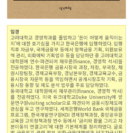
임경
고려대학교 경영학과를 졸업하고 ‘돈이 어떻게 움직이는
지’에 대한 호기심을 가지고 한국은행에 입행하였다. 입행
직후 자금부, 국제금융부 등에서 정책금융 기획, 외환보유
액 관리, 외화예탁 기획업무 등을 담당하던 중 고려대학교
대학원에 연수·파견되어 재무론(finance, 경영학 석사)을
전공하였다. 한국은행 금융시장국 과장, 차장, 부국장, 채
권시장팀장, 경제교육부장, 경남본부장, 경제교육교수, 금
융시장국 자문역 등을 역임하면서 공개시장조작 기획, 금
융시장 동향 및 제도 분석 업무를 주로 담당하였다.
동국대학교 대학원에서 재무관리(finance, 경영학 박사)
를 전공하였다. 미국 듀크대학교Duke University에 방
문연구원visiting scholar으로 파견되어 금융시장제도에
관심을 두고 연구하였다. 세계은행World Bank 국제금융
프로그램, 한국개발연구원KDI 경제정책과정, 중앙공무원
교육원 고위정책과정 연수 등에서 ‘금리와 환율 그리고 자
본이동의 연결고리’에 대한 기본체계를 정리하였다. 글로
벌 금융위기 관련 정부 외환·금융대책반과 단기자금시장