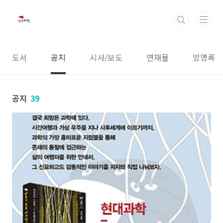
본문 바로가기
도서
공지
시사/보도
연재물
방명록
공지
39