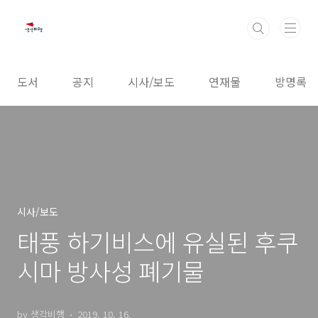
본문 바로가기
도서
공지
시사/보도
연재물
방명록
시사/보도
태풍 하기비스에 유실된 후쿠
시마 방사성 폐기물
by 생각비행
2019. 10. 16.