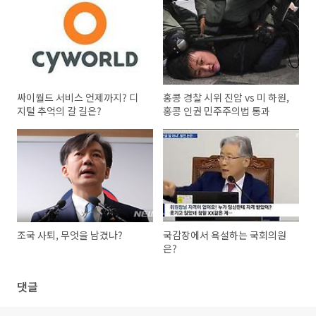
싸이월드 서비스 언제까지? 디
홍콩 경찰 시위 진압 vs 미 하원,
지털 추억의 갈 길은?
홍콩 인권 민주주의법 통과
조국 사퇴, 무엇을 남겼나?
국감장에서 욕설하는 국회의원
은?
댓글