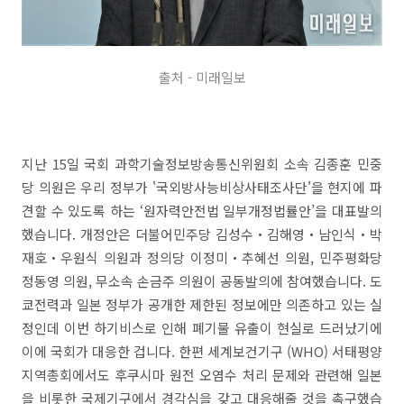
출처 - 미래일보
지난 15일 국회 과학기술정보방송통신위원회 소속 김종훈 민중
당 의원은 우리 정부가 '국외방사능비상사태조사단'을 현지에 파
견할 수 있도록 하는 ‘원자력안전법 일부개정법률안’을 대표발의
했습니다. 개정안은 더불어민주당 김성수‧김해영‧남인식‧박
재호‧우원식 의원과 정의당 이정미‧추혜선 의원, 민주평화당
정동영 의원, 무소속 손금주 의원이 공동발의에 참여했습니다. 도
쿄전력과 일본 정부가 공개한 제한된 정보에만 의존하고 있는 실
정인데 이번 하기비스로 인해 폐기물 유출이 현실로 드러났기에
이에 국회가 대응한 겁니다. 한편 세계보건기구 (WHO) 서태평양
지역총회에서도 후쿠시마 원전 오염수 처리 문제와 관련해 일본
을 비롯한 국제기구에서 경각심을 갖고 대응해줄 것을 촉구했습