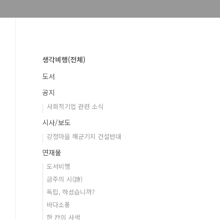
생각비행(전체)
도서
공지
사회적기업 관련 소식
시사/보도
강정마을 해군기지 건설반대
연재물
도서비행
금주의 시(詩)
독립, 하셨습니까?
바다소풍
한 칸의 사색