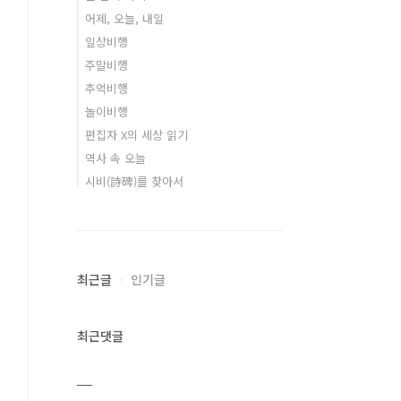
어제, 오늘, 내일
일상비행
주말비행
추억비행
놀이비행
편집자 X의 세상 읽기
역사 속 오늘
시비(詩碑)를 찾아서
최근글
인기글
최근댓글