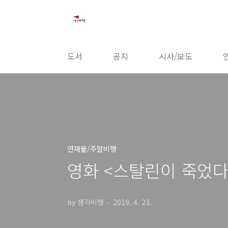
본문 바로가기
도서
공지
시사/보도
연재물/주말비행
영화 <스탈린이 죽었다
by 생각비행
2019. 4. 23.