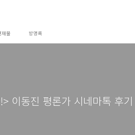
연재물
방명록
!> 이동진 평론가 시네마톡 후기