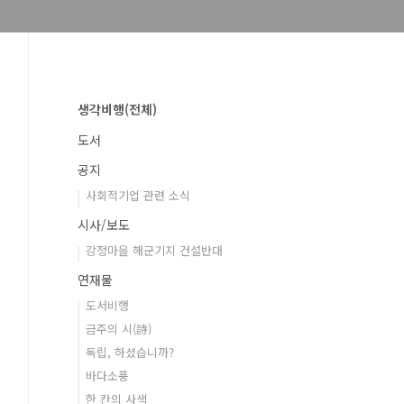
생각비행(전체)
도서
공지
사회적기업 관련 소식
시사/보도
강정마을 해군기지 건설반대
연재물
도서비행
금주의 시(詩)
독립, 하셨습니까?
바다소풍
한 칸의 사색