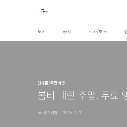
본문 바로가기
도서
공지
시사/보도
연재물/주말비행
봄비 내린 주말, 무료
by 생각비행
2015. 4. 3.