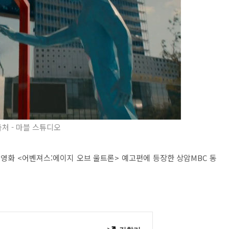
출처 - 마블 스튜디오
영화 <어벤져스:에이지 오브 울트론> 예고편에 등장한 상암MBC 동