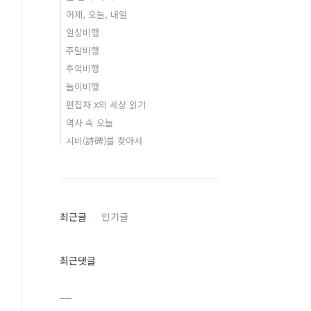
어제, 오늘, 내일
일상비행
주말비행
추억비행
놀이비행
편집자 X의 세상 읽기
역사 속 오늘
시비(詩碑)를 찾아서
최근글
인기글
최근댓글