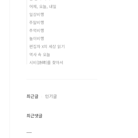
어제, 오늘, 내일
일상비행
주말비행
추억비행
놀이비행
편집자 X의 세상 읽기
역사 속 오늘
시비(詩碑)를 찾아서
최근글
인기글
최근댓글