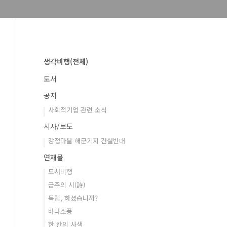
생각비행(전체)
도서
공지
사회적기업 관련 소식
시사/보도
강정마을 해군기지 건설반대
연재물
도서비행
금주의 시(詩)
독립, 하셨습니까?
바다소풍
한 칸의 사색