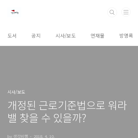
본문 바로가기
도서
공지
시사/보도
연재물
방명록
시사/보도
개정된 근로기준법으로 워라
밸 찾을 수 있을까?
by 생각비행
2018. 4. 10.