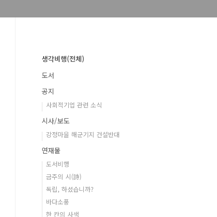
생각비행(전체)
도서
공지
사회적기업 관련 소식
시사/보도
강정마을 해군기지 건설반대
연재물
도서비행
금주의 시(詩)
독립, 하셨습니까?
바다소풍
한 칸의 사색