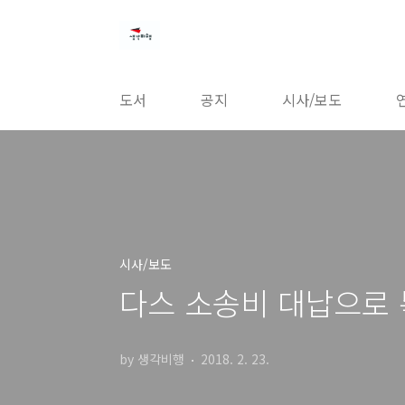
본문 바로가기
도서
공지
시사/보도
시사/보도
다스 소송비 대납으로
by 생각비행
2018. 2. 23.