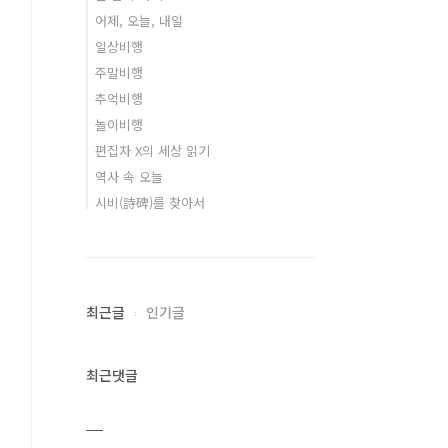
어제, 오늘, 내일
일상비행
주말비행
추억비행
놀이비행
편집자 X의 세상 읽기
역사 속 오늘
시비(詩碑)를 찾아서
최근글
인기글
최근댓글