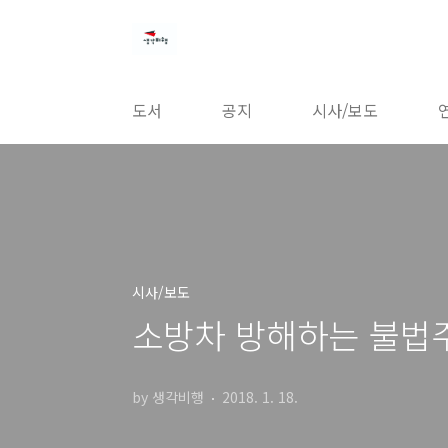
본문 바로가기
도서
공지
시사/보도
시사/보도
소방차 방해하는 불법주
by 생각비행
2018. 1. 18.