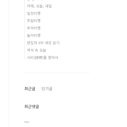
어제, 오늘, 내일
일상비행
주말비행
추억비행
놀이비행
편집자 X의 세상 읽기
역사 속 오늘
시비(詩碑)를 찾아서
최근글
인기글
최근댓글