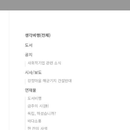
생각비행(전체)
도서
공지
사회적기업 관련 소식
시사/보도
강정마을 해군기지 건설반대
연재물
도서비행
금주의 시(詩)
독립, 하셨습니까?
바다소풍
한 칸의 사색