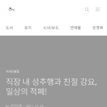
본문 바로가기
도서
공지
시사/보도
연재물
방명록
시사/보도
직장 내 성추행과 친절 강요,
일상의 적폐!
by 생각비행
2017. 12. 22.