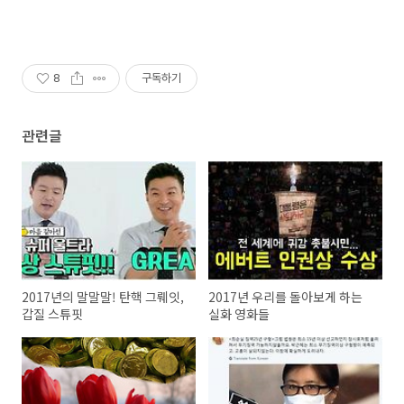
8
구독하기
관련글
2017년의 말말말! 탄핵 그뤠잇,
2017년 우리를 돌아보게 하는
갑질 스튜핏
실화 영화들