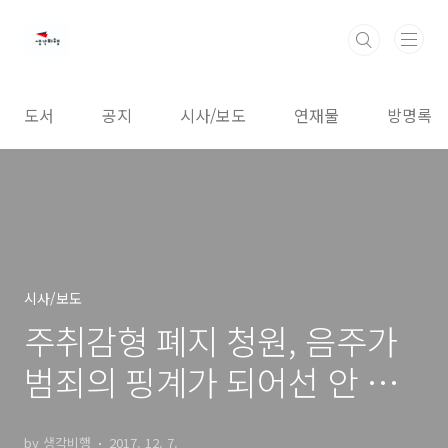
본문 바로가기
도서
공지
시사/보도
연재물
방명록
시사/보도
주취감형 폐지 청원, 음주가
범죄의 핑계가 되어선 안 된
다!
by 생각비행
2017. 12. 7.