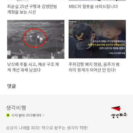
최순실 25년 구형과 김영란법
MBC의 잘못을 사죄드립니다
개정을 보는 시선
낚싯배 추돌 사고, 해상 구조 체
주취감형 폐지 청원, 음주가 범
계 개선 과제 남겼다
죄의 핑계가 되어선 안 된다!
댓글
생각비행
시사
분야 크리에이터
상상의 나래를 펴자! 책으로 꿈꾸는 생각의 혁명!