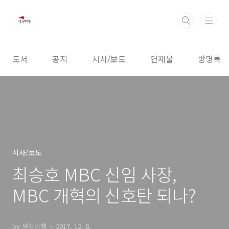
본문 바로가기
도서
공지
시사/보도
연재물
방명록
시사/보도
최승호 MBC 신임 사장,
MBC 개혁의 신호탄 되나?
by 생각비행
2017. 12. 8.