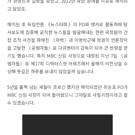
가 경영진과 갈등을 빚었고, 2012년 파업 참여를 이유로 해직되
고 말았죠.
해직된 후 독립언론 《뉴스타파》의 PD와 앵커로 활동하며 탐
사보도에 집중해 굵직한 뉴스들을 발굴해내는 한편 국정원의 간
첩 조작 사건을 파헤친 〈자백〉과 이명박근혜 정권의 언론장악
을 고발한 〈공범자들〉로 다큐멘터리 감독이 되어 큰 반향을 얻
기도 했습니다. 특히 MBC 신임 사장으로 내정된 지난 7일 〈공
범자들〉로 제17회 디렉터스컷 어워즈에서 올해의 비전상을 수
상해 뜻깊은 하루를 보내지 않았을까 싶습니다.
5년을 훌쩍 넘는 세월이 흐르긴 했지만 해직되었던 최승호 PD가
MBC 신임 사장이 되어 돌아왔으니 그야말로 사필귀정이라고 할
수 있겠습니다.