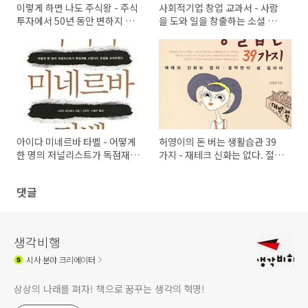
이렇게 하면 나도 주식왕 - 주식
사회적기업 창업 교과서 - 사람
투자에서 50년 동안 변하지 않
을 도와 일을 창출하는 소셜 비
는 기본기
즈니스의 모든 것
아이다 미네르바 타벨 - 어떻게
허영이의 돈 버는 생활습관 39
한 명의 저널리스트가 독점재벌
가지 - 재테크 신화는 없다. 절약
스탠더드 오일을 무너뜨렸나
만이 살 길이다.
댓글
생각비행
시사
분야 크리에이터
상상의 나래를 펴자! 책으로 꿈꾸는 생각의 혁명!