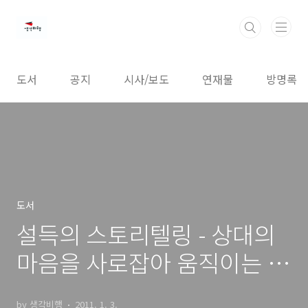
본문 바로가기
도서
공지
시사/보도
연재물
방명록
도서
설득의 스토리텔링 - 상대의
마음을 사로잡아 움직이는 방
법!
by 생각비행
2011. 1. 3.