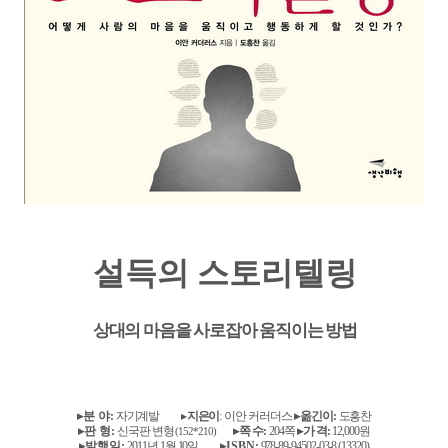
설득의 스토리텔링
상대의 마음을 사로잡아 움직이는 방법
▸
분 야
:
자기계발
▸
지은이
:
이안 커러더스
▸
옮긴이
:
도흥찬
▸
판 형
:
신국판 변형
▸
쪽 수
:
204
쪽
▸
가 격
:
12,000
원
(152*210)
▸
발행일
:
2011
년
1
월
10
일
▸
ISBN:
978-89-94502-03-8 (13320)