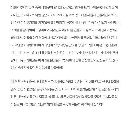
여행의 추억이든
,
가족이나 친구와 관계된 일상이든
,
영화를 보거나 책을 통해 알게 된 이
야기든
,
우리의 머릿속엔 많은 이야기 소재가 숨겨져 있고 매일 새롭게 만들어진다
.
하지
만 이런 이야깃거리를 의미 없이 흘려버리거나 잊어버리는 경우가 잦다
.
이렇게 사라지는
소재들을 잘 기억하고 정리하여 자기만의 이야기를 만들어 사용하라
.
프레젠테이션에서
,
회의에서
,
취업을 위한 면접에서
,
혹은 이메일이나 이력서를 작성할 때도 자신의 의견이
나 제안을 자기만의 이야기에 담아라
!
상대방은 남다른 당신의 모습에 마음이 움직일 것
이다
.
이야기는 나와 상대를 연결하는 상징의 다리이다
.
상대가 내게
,
내가 상대에게 건너
갈 때 커뮤니케이션은 이야기로 완성된다
. “
상대에게 강한 인상을 남기고 싶은가
?
그렇다
면 자신의 진심을 담은 이야기를 만들어라
!”
이 책은 어떤 상황에서나 혹은 누구에게라도 영향을 끼치는 이야기를 만드는 방법을 알려
준다
.
당신이 한 명을 설득하려 하든
,
방 안 가득히 기대에 찬 얼굴을 한 사람들을 설득하려
하든
,
냉소에 가득 찬 사람들을 설득하려 하든
,
어떻게 당신의 생각을 주장하고 사람들의
마음을 바꾸고 그들이 당신과 함께 행동할 수 있게 하는지 이 책에서 찾아라
!