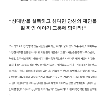
“
상대방을 설득하고 싶다면 당신의 제안을
잘 짜인 이야기 그릇에 담아라
!”
역사적으로 가장 영향력 있는 사람들은 뛰어난
‘
이야기꾼
’
이었다
.
예수
,
부처
,
마호메트는
다양한 비유를 곁들인 이야기로 사람들의 마음을 파고들어 깨달음을 주었다
.
루스벨트
,
처칠 같은 뛰어난 정치가들도 이야기를 이용해 국민을 하나 되게 하면서 자신의 의견을
펼쳤다
.
스티브 잡스
,
워런 버핏 등 영향력 있는 기업가들도 고객이나 직원을 상대로 한 프
레젠테이션이나 회의에서 설득력 있는 이야기를 하는 것으로 유명하다
.
이렇듯 최근에도
이야기는 사람들에게 영향을 주거나 설득하는 도구로 유용하게 쓰인다
.
특히
,
부정적이거
나 방어적인 태도를 보이는 상대를 설득해야 할 때 이야기는 큰 힘을 발휘한다
.
상대와 공
감대를 형성하게 하고 상상력을 자극하는 재미있는 이야기라면 더욱 강력한 힘을 발휘한
다
.