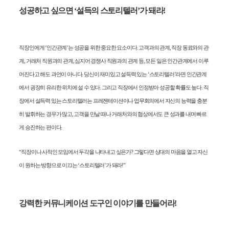
성공하고 싶으면
‘
설득의 스토리텔러
’
가 돼라
!
직장인에게
‘
인간관계
’
는 성공을 위한 중요한 요소이다
.
고객과의 관계
,
직장 동료와의 관
계
,
거래처 직원과의 관계
,
심지어 경쟁사 직원과의 관계 등
,
모든 일은 인간관계에서 이루
어진다고 해도 과언이 아니다
.
당신이 재미있고 설득력 있는
‘
스토리텔러
’
라면 인간관계
에서 굉장히 유리한 위치에 설 수 있다
.
그리고 직장에서 인정받아 성공할 확률도 높다
.
직
장에서 설득력 있는 스토리텔러는 프레젠테이션이나 업무회의에서 자신의 능력을 충분
히 발휘하는 경우가 많고
,
고객을 만날 때나 거래처와의 협상에서도 큰 성과를 내며 빠르
게 승진하는 편이다
.
“
직장이나 사적인 모임에서 두각을 나타내고 싶은가
?
그렇다면 상대의 마음을 열고 자신
이 원하는 방향으로 이끄는
‘
스토리텔러
’
가 돼라
!”
강력한 커뮤니케이션 도구인 이야기를 만들어라
!