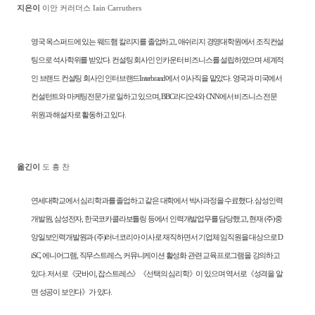
지은이
이안 커러더스 Iain Carruthers
영국 옥스퍼드에 있는 웨드햄 칼리지를 졸업하고
,
애쉬리지 경영대학원에서 조직컨설
팅으로 석사학위를 받았다
.
컨설팅 회사인 인카운터 비즈니스를 설립하였으며 세계적
인 브랜드 컨설팅 회사인 인터브랜드
Interbrand
에서 이사직을 맡았다
.
영국과 미국에서
컨설턴트와 마케팅전문가로 일하고 있으며
, BBC
라디오
4
와
CNN
에서 비즈니스 전문
위원과 해설자로 활동하고 있다
.
옮긴이
도 흥 찬
연세대학교에서 심리학과를 졸업하고 같은 대학에서 박사과정을 수료했다
.
삼성인력
개발원
,
삼성전자
,
한국코카콜라보틀링 등에서 인력개발업무를 담당했고
,
현재
(
주
)
중
앙일보인력개발원과
(
주
)
러너코리아 이사로 재직하면서 기업체 임직원을 대상으로
D
iSC,
에니어그램
,
직무스트레스
,
커뮤니케이션 활성화 관련 교육프로그램을 강의하고
있다
.
저서로
《
굿바이
,
잡스트레스
》《
선택의 심리학
》
이 있으며 역서로
《
성격을 알
면 성공이 보인다
》
가 있다
.