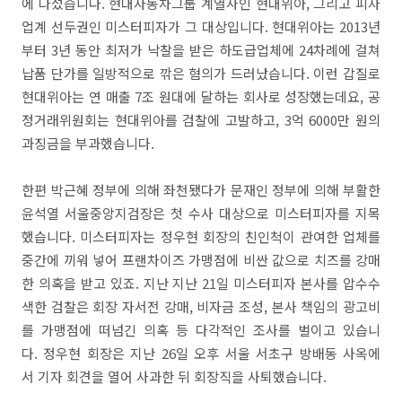
에 나섰습니다. 현대자동차그룹 계열사인 현대위아, 그리고 피자
업계 선두권인 미스터피자가 그 대상입니다. 현대위아는 2013년
부터 3년 동안 최저가 낙찰을 받은 하도급업체에 24차례에 걸쳐
납품 단가를 일방적으로 깎은 혐의가 드러났습니다. 이런 갑질로
현대위아는 연 매출 7조 원대에 달하는 회사로 성장했는데요, 공
정거래위원회는 현대위아를 검찰에 고발하고, 3억 6000만 원의
과징금을 부과했습니다.
한편 박근혜 정부에 의해 좌천됐다가 문재인 정부에 의해 부활한
윤석열 서울중앙지검장은 첫 수사 대상으로 미스터피자를 지목
했습니다. 미스터피자는 정우현 회장의 친인척이 관여한 업체를
중간에 끼워 넣어 프랜차이즈 가맹점에 비싼 값으로 치즈를 강매
한 의혹을 받고 있죠. 지난 지난 21일 미스터피자 본사를 압수수
색한 검찰은 회장 자서전 강매, 비자금 조성, 본사 책임의 광고비
를 가맹점에 떠넘긴 의혹 등 다각적인 조사를 벌이고 있습니
다. 정우현 회장은 지난 26일 오후 서울 서초구 방배동 사옥에
서 기자 회견을 열어 사과한 뒤 회장직을 사퇴했습니다.