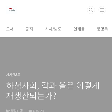
본문 바로가기
도서
공지
시사/보도
연재물
방명록
시사/보도
하청사회, 갑과 을은 어떻게
재생산되는가?
by 생각비행
2017. 6. 28.