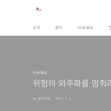
본문 바로가기
도서
공지
시사/보도
시사/보도
위험의 외주화를 멈춰라
by 생각비행
2017. 7. 6.