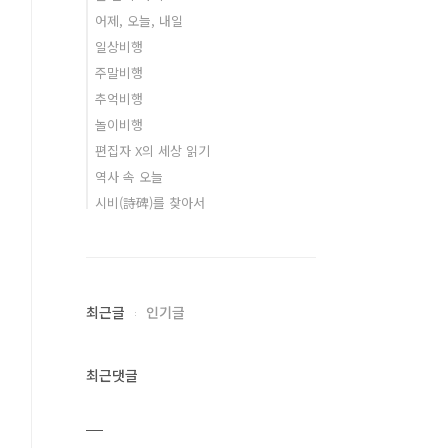
어제, 오늘, 내일
일상비행
주말비행
추억비행
놀이비행
편집자 X의 세상 읽기
역사 속 오늘
시비(詩碑)를 찾아서
최근글
인기글
최근댓글