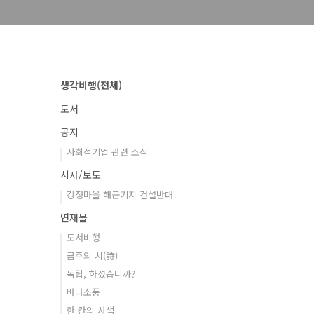
생각비행(전체)
도서
공지
사회적기업 관련 소식
시사/보도
강정마을 해군기지 건설반대
연재물
도서비행
금주의 시(詩)
독립, 하셨습니까?
바다소풍
한 칸의 사색